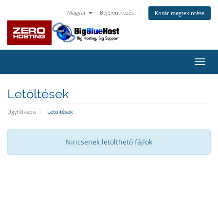
Magyar
Bejelentkezés
Kosár megtekintése
Váltá
a
navig
Letöltések
Ügyfélkapu
Letöltések
Nincsenek letölthető fájlok