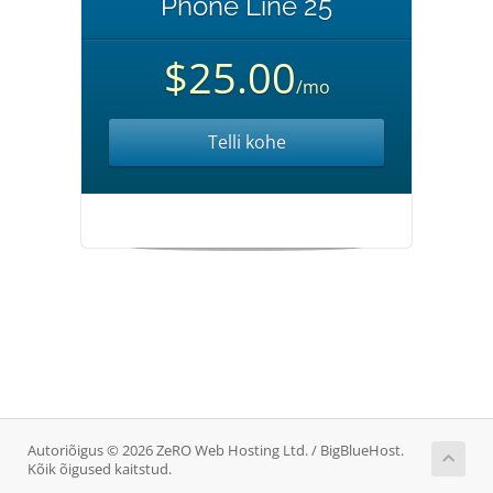
Phone Line 25
$25.00
/mo
Telli kohe
Autoriõigus © 2026 ZeRO Web Hosting Ltd. / BigBlueHost.
Kõik õigused kaitstud.